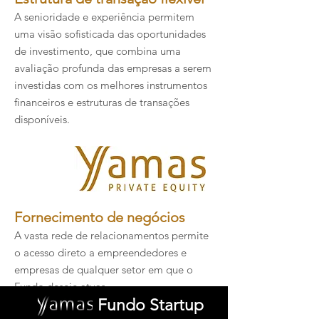
A senioridade e experiência permitem
uma visão sofisticada das oportunidades
de investimento, que combina uma
avaliação profunda das empresas a serem
investidas com os melhores instrumentos
financeiros e estruturas de transações
disponíveis.​​
Fornecimento de negócios
A vasta rede de relacionamentos permite
o acesso direto a empreendedores e
empresas de qualquer setor em que o
Fundo deseje atuar.​
Fundo Startup