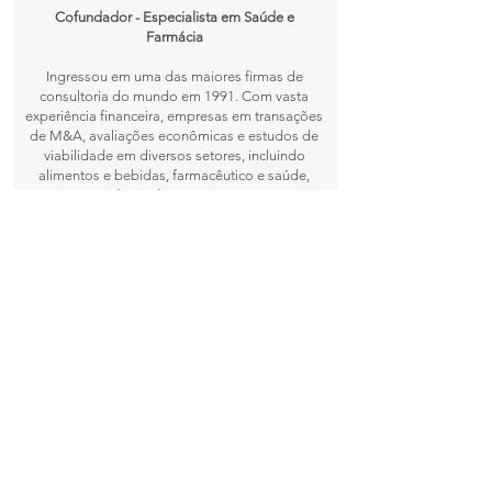
Cofundador - Especialista em Saúde e
Farmácia​
Ingressou em uma das maiores firmas de
consultoria do mundo em 1991. Com vasta
experiência financeira, empresas em transações
de M&A, avaliações econômicas e estudos de
viabilidade em diversos setores, incluindo
alimentos e bebidas, farmacêutico e saúde,
varejo, outros bens de consumo e automotivo.
Antes de ingressar, trabalhou para outros
serviços e empresas de manufatura, incluindo o
Lloyds Bank.
É bacharel em administração pública pela
Fundação Getúlio Vargas - São Paulo.
ALESSANDRO DUARTE
a.duarte@yamasinvestments.com