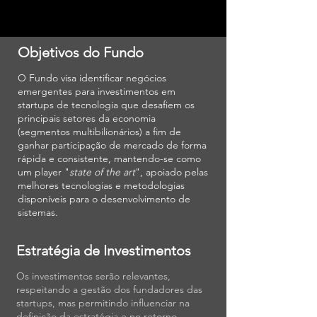
Objetivos do Fundo
O Fundo visa identificar negócios
emergentes para investimentos em
startups de tecnologia que desafiem os
principais setores da economia
(segmentos multibilionários) a fim de
ganhar participação de mercado de forma
rápida e consistente, mantendo-se como
um player "
state of the art
", apoiado pelas
melhores tecnologias e metodologias
disponíveis para o desenvolvimento de
sistemas.
Estratégia de Investimentos
Os investimentos serão relevantes,
respeitando a gestão dos fundadores das
startups, mas permitindo influenciar na
definição da estratégia e no retorno