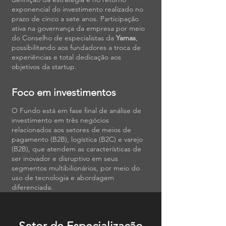
exponencial do investimento realizado no
prazo de cinco a sete anos. Participação
ativa na governança da empresa por meio
do Conselho de especialistas da
Yamas
,
possibilitando aos fundadores a troca de
experiências e total dedicação aos
objetivos da startup.
Foco em investimentos
O Fundo está em fase final de análise de
investimento em três negócios
relacionados aos setores de meios de
pagamento (B2B), logística (B2C) e varejo
(B2B), que atendem as características de
ser inovador e disruptivo em seus
segmentos multibilionários, por meio do
uso de tecnologia e abordagem
diferenciada.